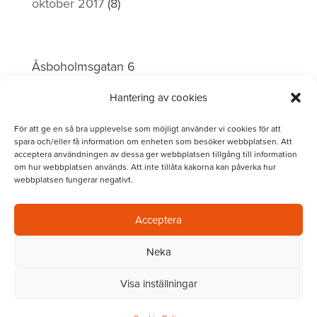
oktober 2017
(8)
INVOLVUS Borås
Åsboholmsgatan 6
504 51 Borås
Hantering av cookies
Telefon:
0706 – 29 77 23
För att ge en så bra upplevelse som möjligt använder vi cookies för att
spara och/eller få information om enheten som besöker webbplatsen. Att
acceptera användningen av dessa ger webbplatsen tillgång till information
om hur webbplatsen används. Att inte tillåta kakorna kan påverka hur
webbplatsen fungerar negativt.
Acceptera
Neka
Tjänster
|
Om oss
|
Karriär
|
Aktuellt
|
Visa inställningar
Kontakt
|
IT-Portal
|
Integritetspolicy
|
Fjärrsupport