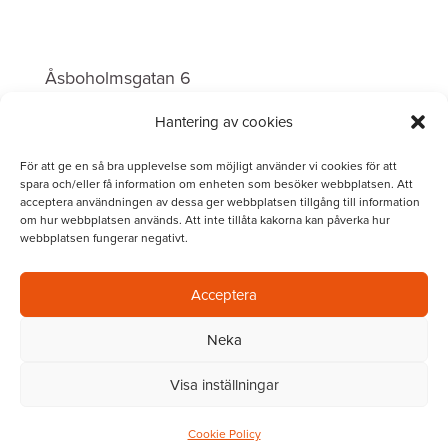
INVOLVUS Borås
Åsboholmsgatan 6
504 51 Borås
Hantering av cookies
Telefon:
0706 – 29 77 23
För att ge en så bra upplevelse som möjligt använder vi cookies för att
spara och/eller få information om enheten som besöker webbplatsen. Att
acceptera användningen av dessa ger webbplatsen tillgång till information
om hur webbplatsen används. Att inte tillåta kakorna kan påverka hur
webbplatsen fungerar negativt.
Acceptera
Neka
Tjänster
|
Om oss
|
Karriär
|
Aktuellt
|
Visa inställningar
Kontakt
|
IT-Portal
|
Integritetspolicy
|
Fjärrsupport
Cookie Policy