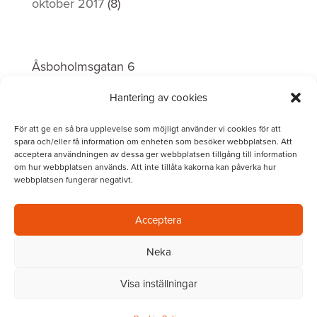
oktober 2017
(8)
INVOLVUS Borås
Åsboholmsgatan 6
504 51 Borås
Hantering av cookies
Telefon:
0706 – 29 77 23
För att ge en så bra upplevelse som möjligt använder vi cookies för att
spara och/eller få information om enheten som besöker webbplatsen. Att
acceptera användningen av dessa ger webbplatsen tillgång till information
om hur webbplatsen används. Att inte tillåta kakorna kan påverka hur
webbplatsen fungerar negativt.
Acceptera
Neka
Tjänster
|
Om oss
|
Karriär
|
Aktuellt
|
Visa inställningar
Kontakt
|
IT-Portal
|
Integritetspolicy
|
Fjärrsupport