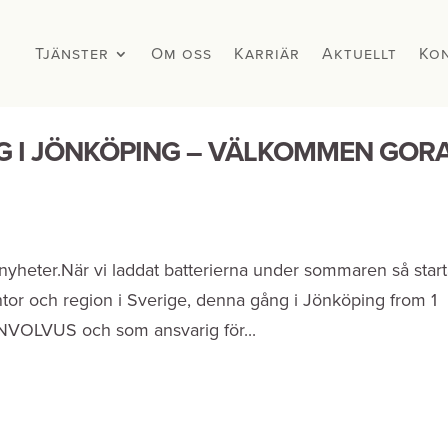
Tjänster
Tjänster
Om oss
Om oss
Karriär
Karriär
Aktuellt
Aktuellt
Ko
Ko
IG I JÖNKÖPING – VÄLKOMMEN GOR
nyheter.När vi laddat batterierna under sommaren så start
tor och region i Sverige, denna gång i Jönköping from 1
 INVOLVUS och som ansvarig för...