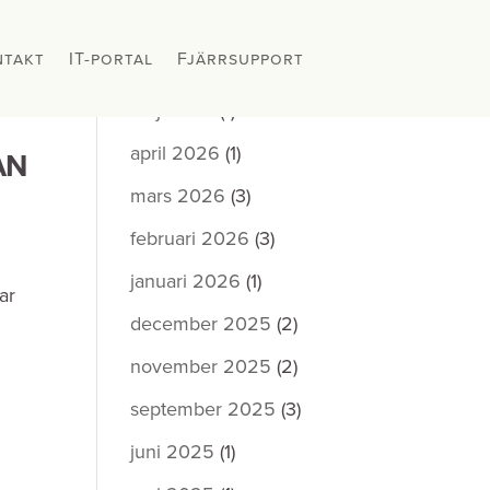
ntakt
ntakt
IT-portal
IT-portal
Fjärrsupport
Fjärrsupport
Nyhetsarkiv
maj 2026
(1)
april 2026
(1)
AN
mars 2026
(3)
februari 2026
(3)
januari 2026
(1)
ar
december 2025
(2)
november 2025
(2)
september 2025
(3)
juni 2025
(1)