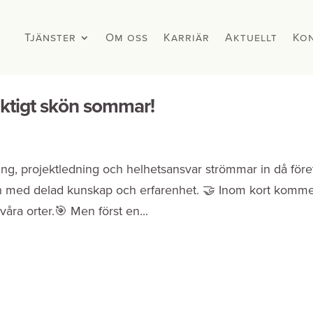
Tjänster
Tjänster
Om oss
Om oss
Karriär
Karriär
Aktuellt
Aktuellt
Ko
Ko
iktigt skön sommar!
ng, projektledning och helhetsansvar strömmar in då före
en med delad kunskap och erfarenhet. 🤝 Inom kort komme
åra orter.🎯 Men först en...