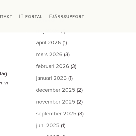
ntakt
ntakt
IT-portal
IT-portal
Fjärrsupport
Fjärrsupport
Nyhetsarkiv
maj 2026
(1)
april 2026
(1)
mars 2026
(3)
februari 2026
(3)
tag
januari 2026
(1)
r vi
december 2025
(2)
november 2025
(2)
september 2025
(3)
juni 2025
(1)