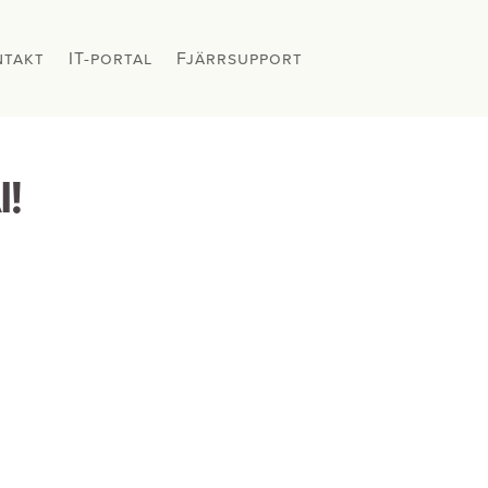
ntakt
ntakt
IT-portal
IT-portal
Fjärrsupport
Fjärrsupport
!