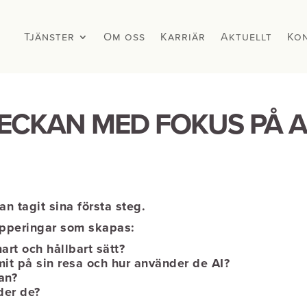
Tjänster
Tjänster
Om oss
Om oss
Karriär
Karriär
Aktuellt
Aktuellt
Ko
Ko
VECKAN MED FOKUS PÅ AI
n tagit sina första steg.
upperingar som skapas:
rt och hållbart sätt?
it på sin resa och hur använder de AI?
an?
der de?