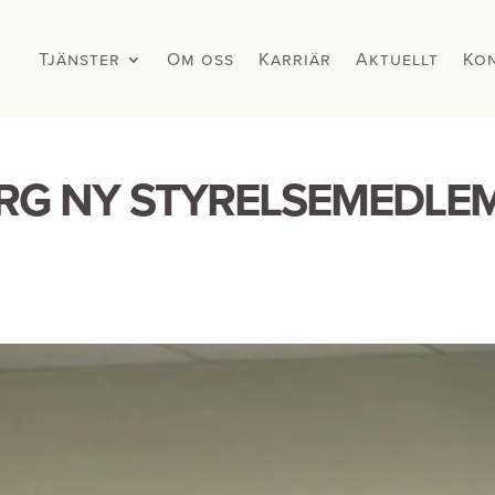
Tjänster
Tjänster
Om oss
Om oss
Karriär
Karriär
Aktuellt
Aktuellt
Ko
Ko
RG NY STYRELSEMEDLEM