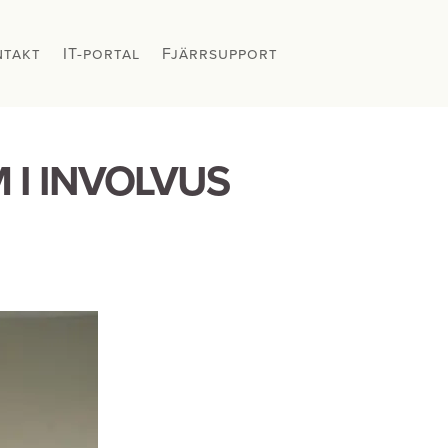
ntakt
ntakt
IT-portal
IT-portal
Fjärrsupport
Fjärrsupport
 I INVOLVUS