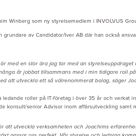
achim Winberg som ny styrelsemedlem i INVOLVUS Gro
rundare av Candidator/Iver AB där han också ansvara
 är med en stor ära jag tar med an styrelseuppdraget i
ånga år jobbat tillsammans med i min tidigare roll på
ra med att utveckla ett så välrenommerat bolag, säger 
 ledande roller på IT-företag i över 35 år och verkat i
de konsult/senior Advisor inom affärsutveckling samt 
gt för att utveckla verksamheten och Joachims erfaren
lväxt passar oss perfekt.
Vår styrelse och ledning komm