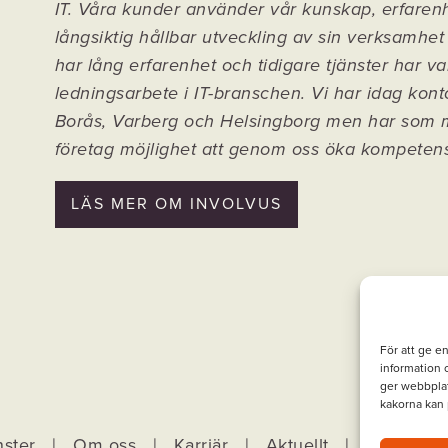
IT. Våra kunder använder vår kunskap, erfaren
långsiktig hållbar utveckling av sin verksamhet
har lång erfarenhet och tidigare tjänster har va
ledningsarbete i IT-branschen. Vi har idag kont
Borås, Varberg och Helsingborg men har som må
företag möjlighet att genom oss öka kompeten
LÄS MER OM INVOLVUS
För att ge e
information
ger webbplat
kakorna kan 
nster
|
Om oss
|
Karriär
|
Aktuellt
|
Kontakt