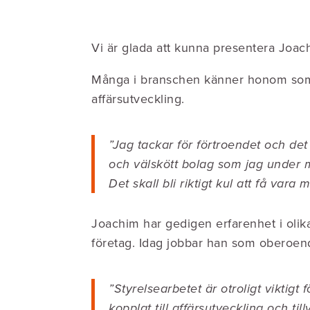
Vi är glada att kunna presentera Jo
Många i branschen känner honom som g
affärsutveckling.
”Jag tackar för förtroendet och det
och välskött bolag som jag under m
Det skall bli riktigt kul att få va
Joachim har gedigen erfarenhet i olika
företag. Idag jobbar han som oberoen
”Styrelsearbetet är otroligt vikti
kopplat till affärsutveckling och til