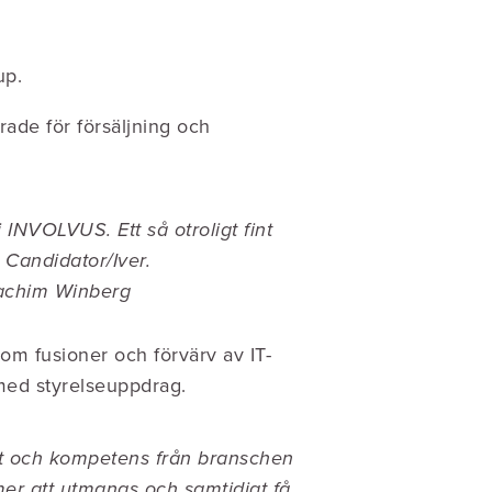
up.
de för försäljning och
 INVOLVUS. Ett så otroligt fint
 Candidator/Iver.
Joachim Winberg
nom fusioner och förvärv av IT-
med styrelseuppdrag.
het och kompetens från branschen
er att utmanas och samtidigt få