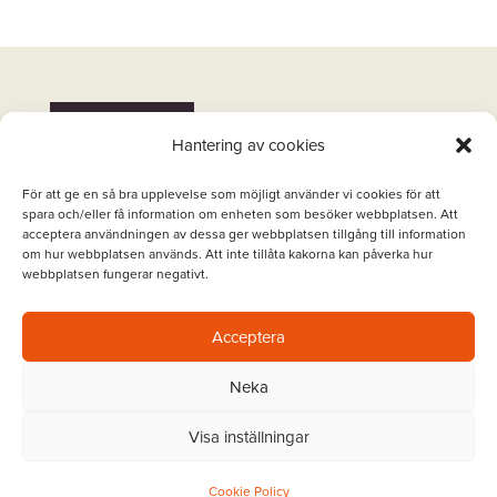
TILLBAKA
Hantering av cookies
För att ge en så bra upplevelse som möjligt använder vi cookies för att
spara och/eller få information om enheten som besöker webbplatsen. Att
acceptera användningen av dessa ger webbplatsen tillgång till information
om hur webbplatsen används. Att inte tillåta kakorna kan påverka hur
webbplatsen fungerar negativt.
Acceptera
Neka
Tjänster
|
Om oss
|
Karriär
|
Aktuellt
|
Visa inställningar
Kontakt
|
IT-Portal
|
Integritetspolicy
|
Fjärrsupport
Cookie Policy