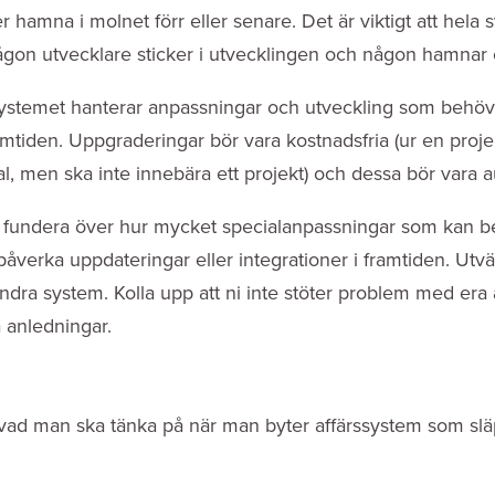
amna i molnet förr eller senare. Det är viktigt att hela sy
gon utvecklare sticker i utvecklingen och någon hamnar e
ystemet hanterar anpassningar och utveckling som behövs
mtiden. Uppgraderingar bör vara kostnadsfria (ur en proje
al, men ska inte innebära ett projekt) och dessa bör vara a
ch fundera över hur mycket specialanpassningar som kan be
åverka uppdateringar eller integrationer i framtiden. Utv
ndra system. Kolla upp att ni inte stöter problem med era 
a anledningar.
m vad man ska tänka på när man byter affärssystem som slä