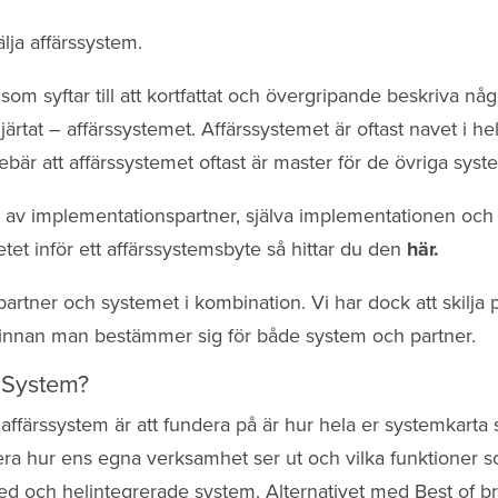
lja affärssystem.
om syftar till att kortfattat och övergripande beskriva någr
hjärtat – affärssystemet. Affärssystemet är oftast navet i
bär att affärssystemet oftast är master för de övriga sys
v implementationspartner, själva implementationen och sl
betet inför ett affärssystemsbyte så hittar du den
här
.
partner och systemet i kombination. Vi har dock att skilj
innan man bestämmer sig för både system och partner.
t System?
affärssystem är att fundera på är hur hela er systemkarta sk
ifiera hur ens egna verksamhet ser ut och vilka funktioner s
breed och helintegrerade system. Alternativet med Best of 