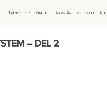
Tjänster
Tjänster
Om oss
Om oss
Karriär
Karriär
Aktuellt
Aktuellt
Ko
Ko
STEM – DEL 2