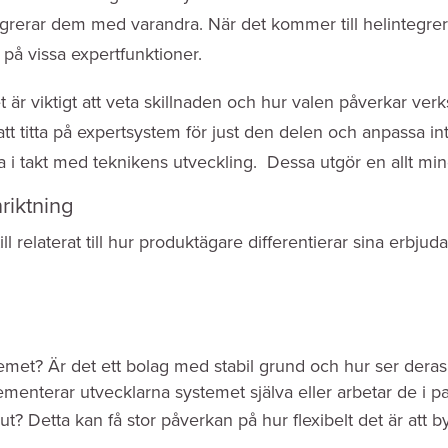
egrerar dem med varandra. När det kommer till helintegrer
på vissa expertfunktioner.
det är viktigt att veta skillnaden och hur valen påverkar v
att titta på expertsystem för just den delen och anpassa int
a i takt med teknikens utveckling. Dessa utgör en allt mindr
riktning
l relaterat till hur produktägare differentierar sina erbjud
emet? Är det ett bolag med stabil grund och hur ser deras
menterar utvecklarna systemet själva eller arbetar de i p
 ut? Detta kan få stor påverkan på hur flexibelt det är att 