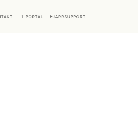
ntakt
ntakt
IT-portal
IT-portal
Fjärrsupport
Fjärrsupport