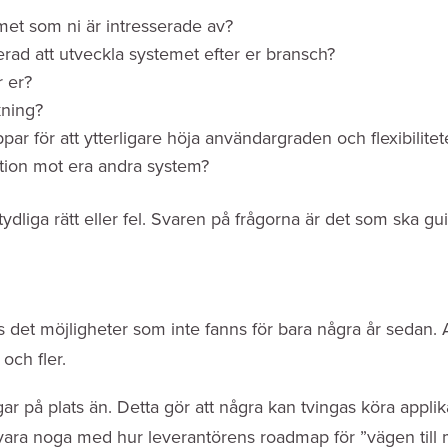
met som ni är intresserade av?
ad att utveckla systemet efter er bransch?
 er?
kning?
par för att ytterligare höja användargraden och flexibilite
ation mot era andra system?
 tydliga rätt eller fel. Svaren på frågorna är det som ska 
s det möjligheter som inte fanns för bara några år sedan.
 och fler.
gar på plats än. Detta gör att några kan tvingas köra applik
t vara noga med hur leverantörens roadmap för ”vägen till mo